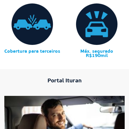
Cobertura para terceiros
Máx. segurado
R$190mil
Portal Ituran