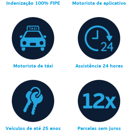
Indenização 100% FIPE
Motorista de aplicativo
Motorista de táxi
Assistência 24 horas
Veículos de até 25 anos
Parcelas sem juros