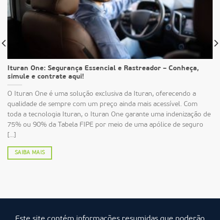
Ituran One: Segurança Essencial e Rastreador – Conheça,
simule e contrate aqui!
O Ituran One é uma solução exclusiva da Ituran, oferecendo a
qualidade de sempre com um preço ainda mais acessível. Com
toda a tecnologia Ituran, o Ituran One garante uma indenização de
75% ou 90% da Tabela FIPE por meio de uma apólice de seguro
[...]
SAIBA MAIS
Este site contém informações resumidas que poderão