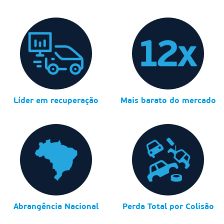
Líder em recuperação
Mais barato do mercado
Abrangência Nacional
Perda Total por Colisão