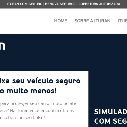
ITURAN COM SEGURO | RENOVA SEGUROS | CORRETORA AUTORIZADA
HOME
SOBRE A ITURAN
ITU
n
ixa seu veículo seguro
o muito menos!
para proteger seu carro, moto ou até
esa? Na Ituran você encontra ótimas
SIMULAD
ue cabem no seu bolso!
COM SE