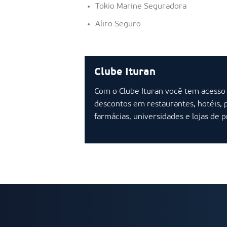
Tokio Marine Seguradora
Aliro Seguro
Clube Ituran
Com o Clube Ituran você tem acesso
descontos em restaurantes, hotéis, 
farmácias, universidades e lojas de 