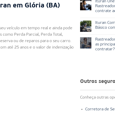
Ituran One
ran em Glória (BA)
Rastreador
contrate a
Ituran Com
Básico co
seu veículo em tempo real e ainda pode
is como Perda Parcial, Perda Total,
Rastreador
Reserva ou de reparos para o seu carro.
as princip
 com até 25 anos e o valor de indenização
contratar?
Outros segur
Conheça outras opç
Corretora de Se