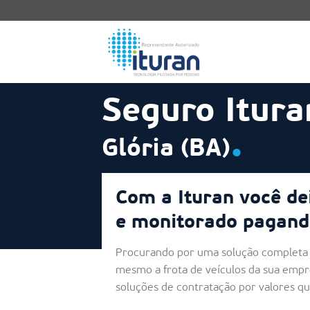
Skip
to
content
Seguro Itura
.
Glória (BA)
Com a Ituran você de
e monitorado pagand
Procurando por uma solução completa 
mesmo a frota de veículos da sua empr
soluções de contratação por valores q