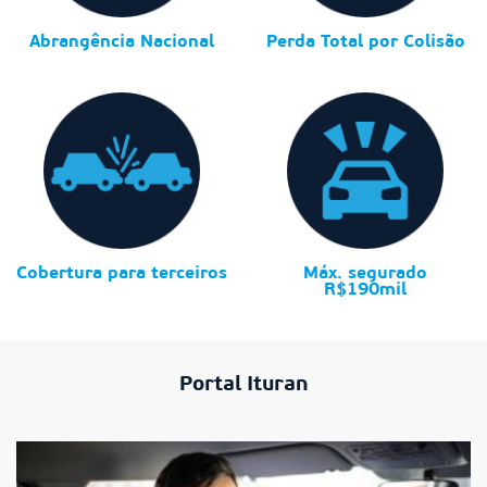
Abrangência Nacional
Perda Total por Colisão
Cobertura para terceiros
Máx. segurado
R$190mil
Portal Ituran