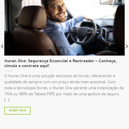
Ituran One: Segurança Essencial e Rastreador – Conheça,
simule e contrate aqui!
O Ituran One é uma solução exclusiva da Ituran, oferecendo a
qualidade de sempre com um preço ainda mais acessível. Com
toda a tecnologia Ituran, o Ituran One garante uma indenização de
75% ou 90% da Tabela FIPE por meio de uma apólice de seguro
[...]
SAIBA MAIS