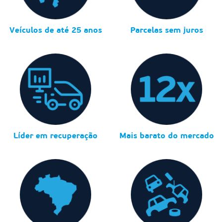
Veículos de até 25 anos
Parcelas sem juros
Líder em recuperação
Mais barato do mercado