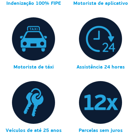
Indenização 100% FIPE
Motorista de aplicativo
Motorista de táxi
Assistência 24 horas
Veículos de até 25 anos
Parcelas sem juros