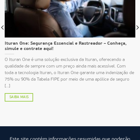
Ituran One: Segurança Essencial e Rastreador – Conheça,
simule e contrate aqui!
O Ituran One é uma solução exclusiva da Ituran, oferecendo a
qualidade de sempre com um preço ainda mais acessível. Com
toda a tecnologia Ituran, o Ituran One garante uma indenização de
75% ou 90% da Tabela FIPE por meio de uma apólice de seguro
[...]
SAIBA MAIS
Este site contém informações resumidas que poderão