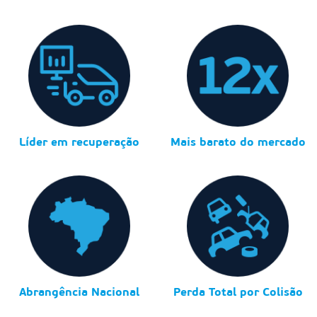
Líder em recuperação
Mais barato do mercado
Abrangência Nacional
Perda Total por Colisão