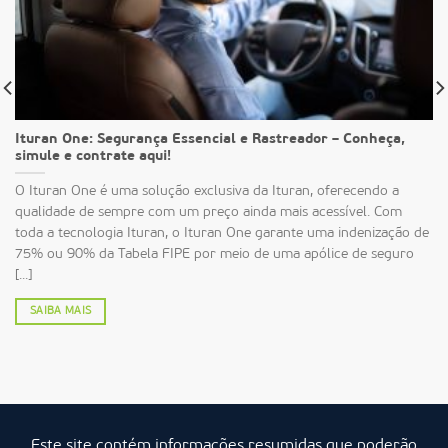
Ituran One: Segurança Essencial e Rastreador – Conheça,
simule e contrate aqui!
O Ituran One é uma solução exclusiva da Ituran, oferecendo a
qualidade de sempre com um preço ainda mais acessível. Com
toda a tecnologia Ituran, o Ituran One garante uma indenização de
75% ou 90% da Tabela FIPE por meio de uma apólice de seguro
[...]
SAIBA MAIS
Este site contém informações resumidas que poderão