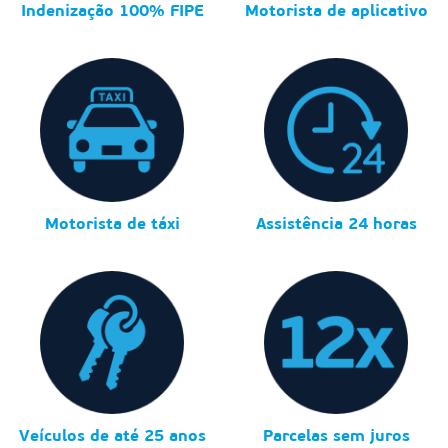
Indenização 100% FIPE
Motorista de aplicativo
Motorista de táxi
Assistência 24 horas
Veículos de até 25 anos
Parcelas sem juros