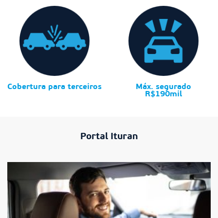
Cobertura para terceiros
Máx. segurado
R$190mil
Portal Ituran