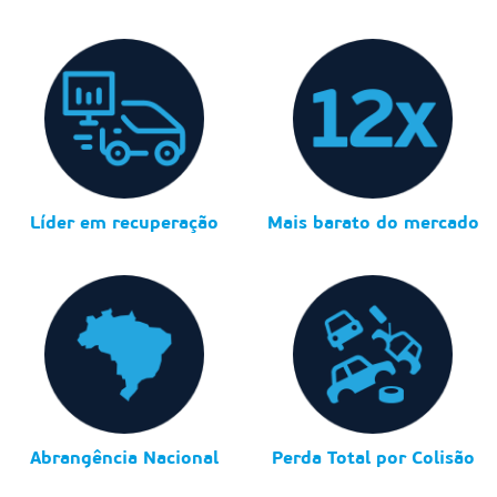
Líder em recuperação
Mais barato do mercado
Abrangência Nacional
Perda Total por Colisão