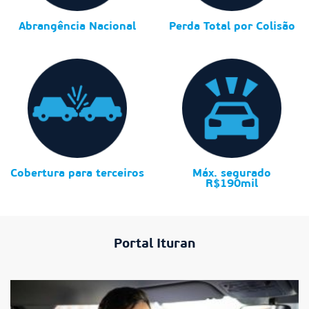
Abrangência Nacional
Perda Total por Colisão
Cobertura para terceiros
Máx. segurado
R$190mil
Portal Ituran