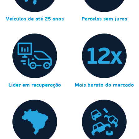
Veículos de até 25 anos
Parcelas sem juros
Líder em recuperação
Mais barato do mercado