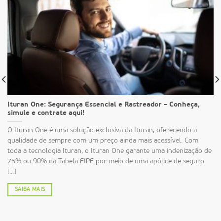
Ituran One: Segurança Essencial e Rastreador – Conheça,
simule e contrate aqui!
O Ituran One é uma solução exclusiva da Ituran, oferecendo a
qualidade de sempre com um preço ainda mais acessível. Com
toda a tecnologia Ituran, o Ituran One garante uma indenização de
75% ou 90% da Tabela FIPE por meio de uma apólice de seguro
[...]
SAIBA MAIS