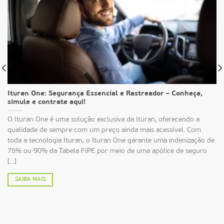
Ituran One: Segurança Essencial e Rastreador – Conheça,
simule e contrate aqui!
O Ituran One é uma solução exclusiva da Ituran, oferecendo a
qualidade de sempre com um preço ainda mais acessível. Com
toda a tecnologia Ituran, o Ituran One garante uma indenização de
75% ou 90% da Tabela FIPE por meio de uma apólice de seguro
[...]
SAIBA MAIS