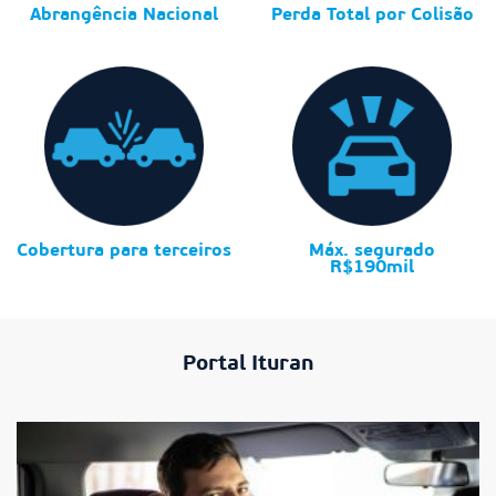
Abrangência Nacional
Perda Total por Colisão
Cobertura para terceiros
Máx. segurado
R$190mil
Portal Ituran