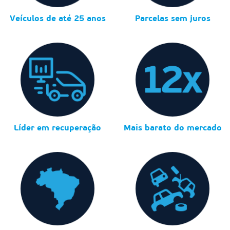
Veículos de até 25 anos
Parcelas sem juros
Líder em recuperação
Mais barato do mercado