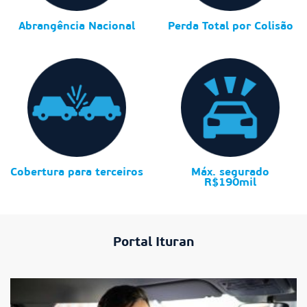
Abrangência Nacional
Perda Total por Colisão
Cobertura para terceiros
Máx. segurado
R$190mil
Portal Ituran