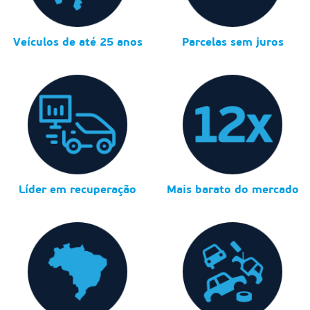
Veículos de até 25 anos
Parcelas sem juros
Líder em recuperação
Mais barato do mercado