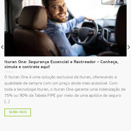
Ituran One: Segurança Essencial e Rastreador – Conheça,
simule e contrate aqui!
O Ituran One é uma solução exclusiva da Ituran, oferecendo a
qualidade de sempre com um preço ainda mais acessível. Com
toda a tecnologia Ituran, o Ituran One garante uma indenização de
75% ou 90% da Tabela FIPE por meio de uma apólice de seguro
[...]
SAIBA MAIS