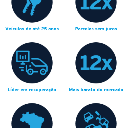
Veículos de até 25 anos
Parcelas sem juros
Líder em recuperação
Mais barato do mercado