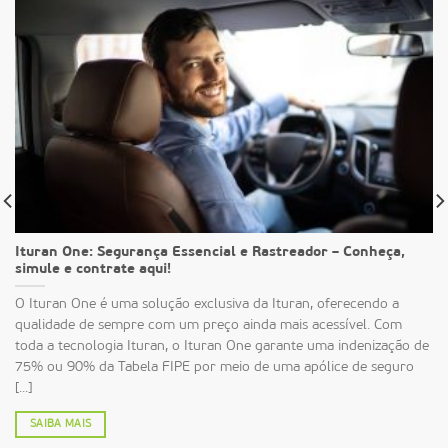
Ituran One: Segurança Essencial e Rastreador – Conheça,
simule e contrate aqui!
O Ituran One é uma solução exclusiva da Ituran, oferecendo a
qualidade de sempre com um preço ainda mais acessível. Com
toda a tecnologia Ituran, o Ituran One garante uma indenização de
75% ou 90% da Tabela FIPE por meio de uma apólice de seguro
[...]
SAIBA MAIS