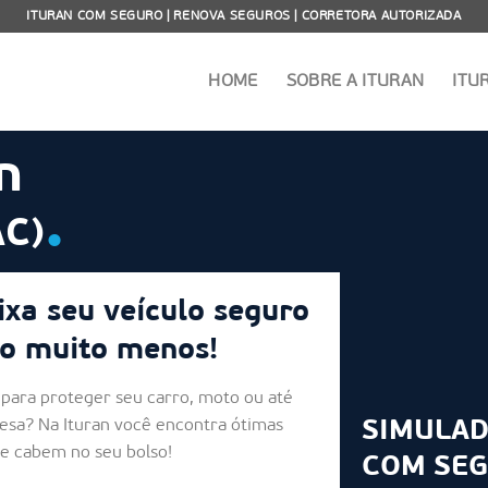
ITURAN COM SEGURO | RENOVA SEGUROS | CORRETORA AUTORIZADA
HOME
SOBRE A ITURAN
ITU
n
.
AC)
ixa seu veículo seguro
o muito menos!
para proteger seu carro, moto ou até
esa? Na Ituran você encontra ótimas
SIMULAD
ue cabem no seu bolso!
COM SE