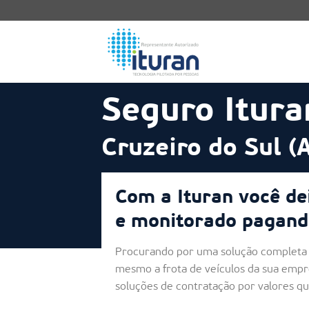
Skip
to
content
Seguro Itura
Cruzeiro do Sul (
Com a Ituran você de
e monitorado pagand
Procurando por uma solução completa 
mesmo a frota de veículos da sua empr
soluções de contratação por valores q