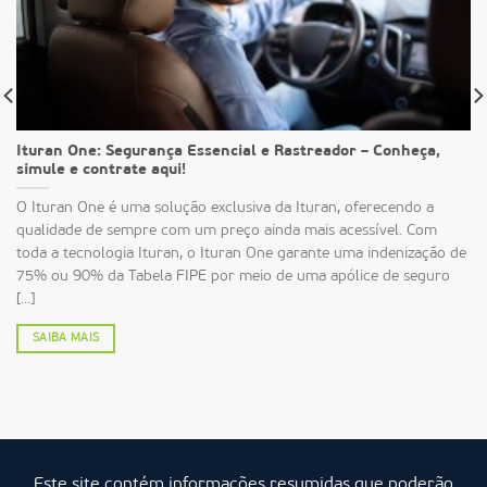
Ituran One: Segurança Essencial e Rastreador – Conheça,
simule e contrate aqui!
O Ituran One é uma solução exclusiva da Ituran, oferecendo a
qualidade de sempre com um preço ainda mais acessível. Com
toda a tecnologia Ituran, o Ituran One garante uma indenização de
75% ou 90% da Tabela FIPE por meio de uma apólice de seguro
[...]
SAIBA MAIS
Este site contém informações resumidas que poderão