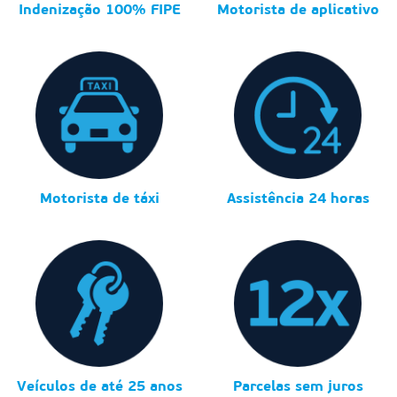
Indenização 100% FIPE
Motorista de aplicativo
Motorista de táxi
Assistência 24 horas
Veículos de até 25 anos
Parcelas sem juros