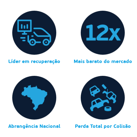
Líder em recuperação
Mais barato do mercado
Abrangência Nacional
Perda Total por Colisão