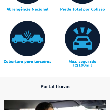
Abrangência Nacional
Perda Total por Colisão
Cobertura para terceiros
Máx. segurado
R$190mil
Portal Ituran