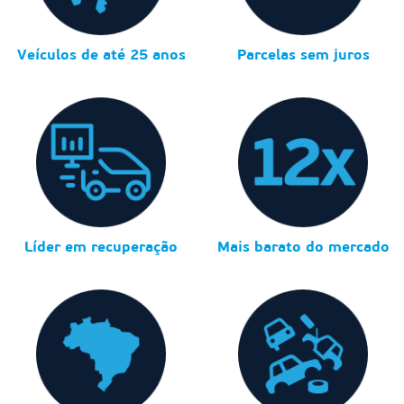
Veículos de até 25 anos
Parcelas sem juros
Líder em recuperação
Mais barato do mercado