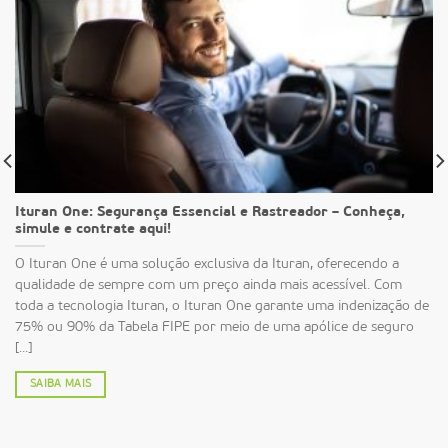
Ituran One: Segurança Essencial e Rastreador – Conheça,
simule e contrate aqui!
O Ituran One é uma solução exclusiva da Ituran, oferecendo a
qualidade de sempre com um preço ainda mais acessível. Com
toda a tecnologia Ituran, o Ituran One garante uma indenização de
75% ou 90% da Tabela FIPE por meio de uma apólice de seguro
[...]
SAIBA MAIS