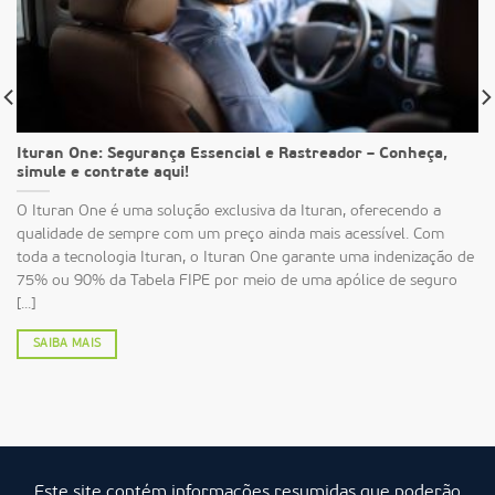
Ituran One: Segurança Essencial e Rastreador – Conheça,
simule e contrate aqui!
O Ituran One é uma solução exclusiva da Ituran, oferecendo a
qualidade de sempre com um preço ainda mais acessível. Com
toda a tecnologia Ituran, o Ituran One garante uma indenização de
75% ou 90% da Tabela FIPE por meio de uma apólice de seguro
[...]
SAIBA MAIS
Este site contém informações resumidas que poderão