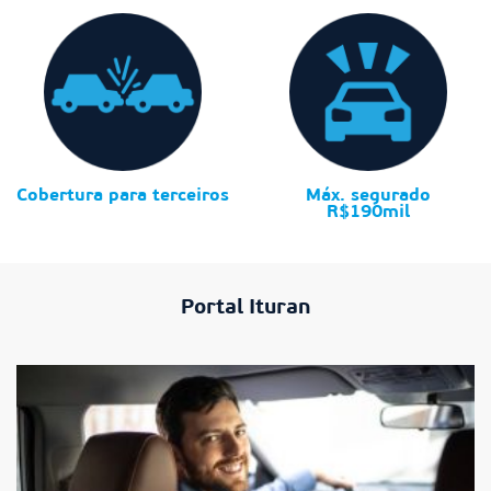
Cobertura para terceiros
Máx. segurado
R$190mil
Portal Ituran