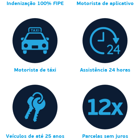
Indenização 100% FIPE
Motorista de aplicativo
Motorista de táxi
Assistência 24 horas
Veículos de até 25 anos
Parcelas sem juros