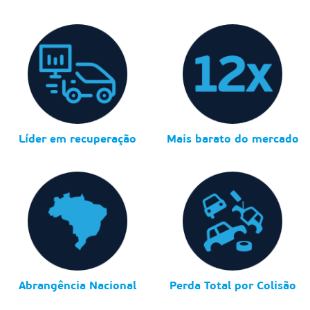
Líder em recuperação
Mais barato do mercado
Abrangência Nacional
Perda Total por Colisão