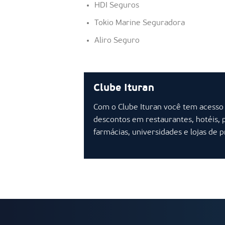
HDI Seguros
Tokio Marine Seguradora
Aliro Seguro
Clube Ituran
Com o Clube Ituran você tem acesso
descontos em restaurantes, hotéis, 
farmácias, universidades e lojas de 