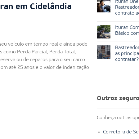
Ituran One
uran em Cidelândia
Rastreador
contrate a
Ituran Com
Básico co
seu veículo em tempo real e ainda pode
Rastreador
is como Perda Parcial, Perda Total,
as princip
contratar?
Reserva ou de reparos para o seu carro.
 com até 25 anos e o valor de indenização
Outros segur
Conheça outras opç
Corretora de Se