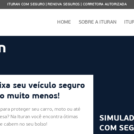
ITURAN COM SEGURO | RENOVA SEGUROS | CORRETORA AUTORIZADA
HOME
SOBRE A ITURAN
ITU
n
ixa seu veículo seguro
o muito menos!
para proteger seu carro, moto ou até
esa? Na Ituran você encontra ótimas
SIMULAD
ue cabem no seu bolso!
COM SE