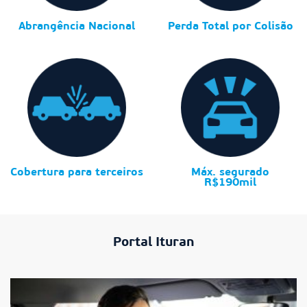
Abrangência Nacional
Perda Total por Colisão
Cobertura para terceiros
Máx. segurado
R$190mil
Portal Ituran