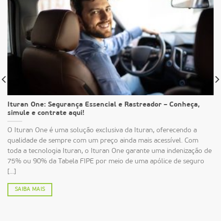
Ituran One: Segurança Essencial e Rastreador – Conheça,
simule e contrate aqui!
O Ituran One é uma solução exclusiva da Ituran, oferecendo a
qualidade de sempre com um preço ainda mais acessível. Com
toda a tecnologia Ituran, o Ituran One garante uma indenização de
75% ou 90% da Tabela FIPE por meio de uma apólice de seguro
[...]
SAIBA MAIS