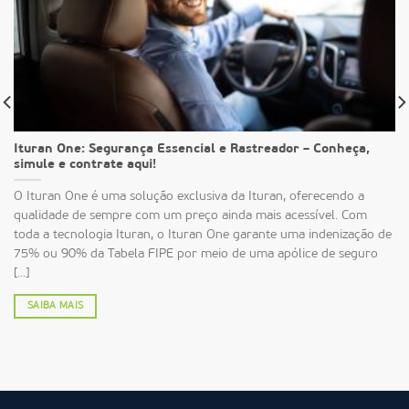
Ituran One: Segurança Essencial e Rastreador – Conheça,
simule e contrate aqui!
O Ituran One é uma solução exclusiva da Ituran, oferecendo a
qualidade de sempre com um preço ainda mais acessível. Com
toda a tecnologia Ituran, o Ituran One garante uma indenização de
75% ou 90% da Tabela FIPE por meio de uma apólice de seguro
[...]
SAIBA MAIS