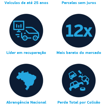
Veículos de até 25 anos
Parcelas sem juros
Líder em recuperação
Mais barato do mercado
Abrangência Nacional
Perda Total por Colisão