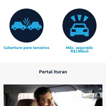
Cobertura para terceiros
Máx. segurado
R$190mil
Portal Ituran