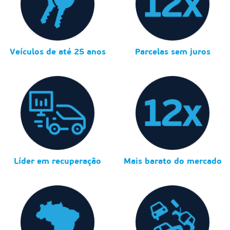
Veículos de até 25 anos
Parcelas sem juros
Líder em recuperação
Mais barato do mercado