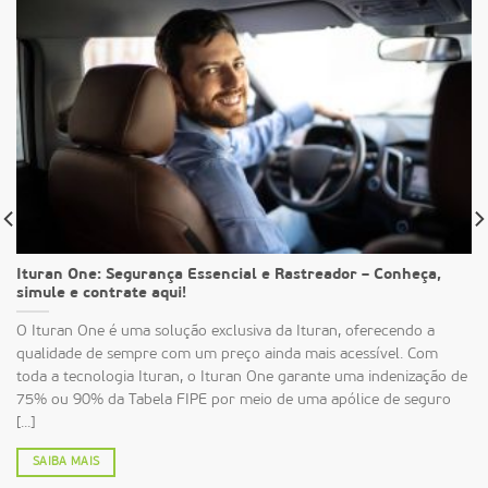
Ituran One: Segurança Essencial e Rastreador – Conheça,
simule e contrate aqui!
O Ituran One é uma solução exclusiva da Ituran, oferecendo a
qualidade de sempre com um preço ainda mais acessível. Com
toda a tecnologia Ituran, o Ituran One garante uma indenização de
75% ou 90% da Tabela FIPE por meio de uma apólice de seguro
[...]
SAIBA MAIS