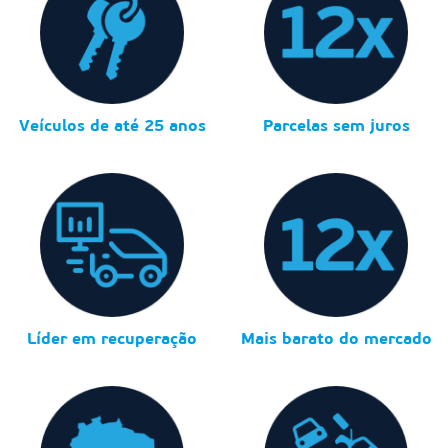
Veículos de até 25 anos
Parcelas sem juros
Líder em recuperação
Mais barato do mercado