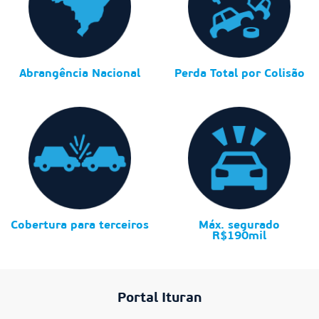
Abrangência Nacional
Perda Total por Colisão
Cobertura para terceiros
Máx. segurado
R$190mil
Portal Ituran