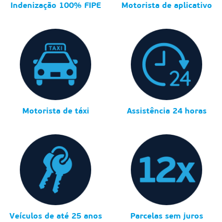
Indenização 100% FIPE
Motorista de aplicativo
Motorista de táxi
Assistência 24 horas
Veículos de até 25 anos
Parcelas sem juros