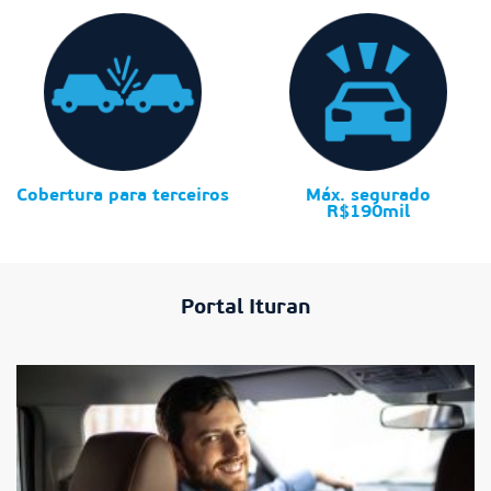
Cobertura para terceiros
Máx. segurado
R$190mil
Portal Ituran