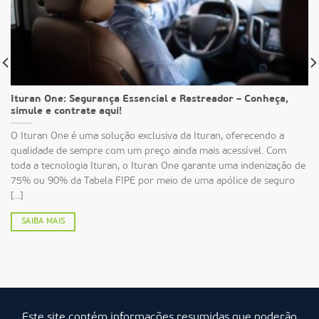
Ituran One: Segurança Essencial e Rastreador – Conheça,
simule e contrate aqui!
O Ituran One é uma solução exclusiva da Ituran, oferecendo a
qualidade de sempre com um preço ainda mais acessível. Com
toda a tecnologia Ituran, o Ituran One garante uma indenização de
75% ou 90% da Tabela FIPE por meio de uma apólice de seguro
[...]
SAIBA MAIS
Este site contém informações resumidas que poderão