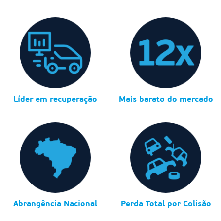
Líder em recuperação
Mais barato do mercado
Abrangência Nacional
Perda Total por Colisão