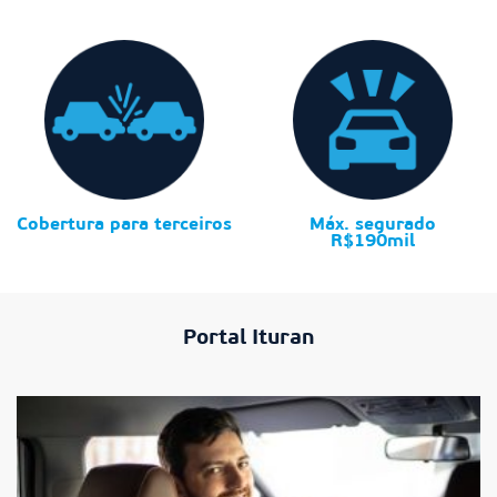
Cobertura para terceiros
Máx. segurado
R$190mil
Portal Ituran