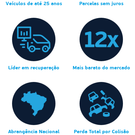
Veículos de até 25 anos
Parcelas sem juros
Líder em recuperação
Mais barato do mercado
Abrangência Nacional
Perda Total por Colisão