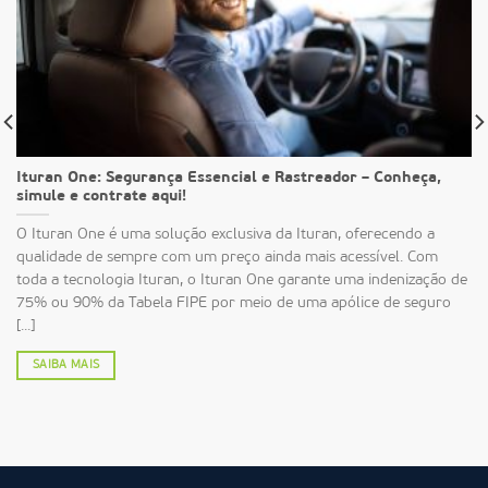
Ituran One: Segurança Essencial e Rastreador – Conheça,
simule e contrate aqui!
O Ituran One é uma solução exclusiva da Ituran, oferecendo a
qualidade de sempre com um preço ainda mais acessível. Com
toda a tecnologia Ituran, o Ituran One garante uma indenização de
75% ou 90% da Tabela FIPE por meio de uma apólice de seguro
[...]
SAIBA MAIS