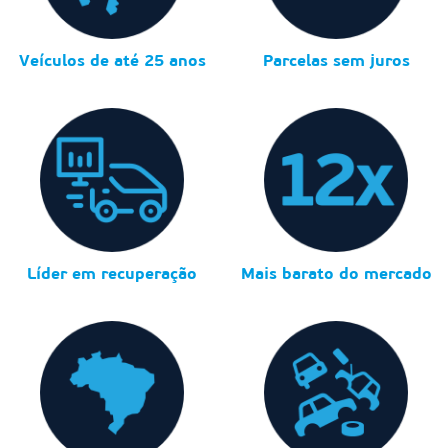
Veículos de até 25 anos
Parcelas sem juros
Líder em recuperação
Mais barato do mercado