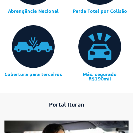
Abrangência Nacional
Perda Total por Colisão
Cobertura para terceiros
Máx. segurado
R$190mil
Portal Ituran