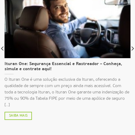
Ituran One: Segurança Essencial e Rastreador – Conheça,
simule e contrate aqui!
O Ituran One é uma solução exclusiva da Ituran, oferecendo a
qualidade de sempre com um preço ainda mais acessível. Com
toda a tecnologia Ituran, o Ituran One garante uma indenização de
75% ou 90% da Tabela FIPE por meio de uma apólice de seguro
[...]
SAIBA MAIS