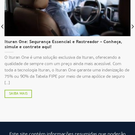
Ituran One: Segurança Essencial e Rastreador – Conheça,
simule e contrate aqui!
O Ituran One é uma solução exclusiva da Ituran, oferecendo a
qualidade de sempre com um preço ainda mais acessível. Com
toda a tecnologia Ituran, o Ituran One garante uma indenização de
75% ou 90% da Tabela FIPE por meio de uma apólice de seguro
[...]
SAIBA MAIS
Este site contém informações resumidas que poderão