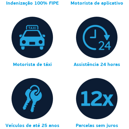
Indenização 100% FIPE
Motorista de aplicativo
Motorista de táxi
Assistência 24 horas
Veículos de até 25 anos
Parcelas sem juros