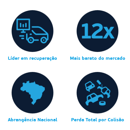
Líder em recuperação
Mais barato do mercado
Abrangência Nacional
Perda Total por Colisão