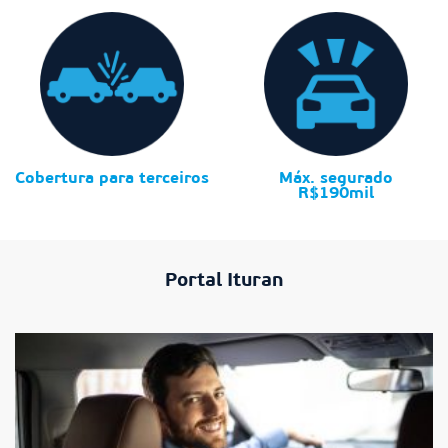
Cobertura para terceiros
Máx. segurado
R$190mil
Portal Ituran